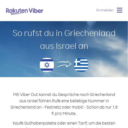
Anmelden
Togg
navig
So rufst du in Griechenland
aus Israel an
Mit Viber Out kannst du Gespräche nach Griechenland
aus Israel führen.
Rufe eine beliebige Nummer in
Griechenland an - Festnetz oder mobil! - Schon ab nur 1.9
¢ pro Minute.
Kaufe Guthabenpakete oder einen Tarif, um die besten