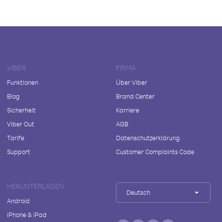
VIBER
FIRMA
Funktionen
Über Viber
Blog
Brand Center
Sicherheit
Karriere
Viber Out
AGB
Tarife
Datenschutzerklärung
Support
Customer Complaints Code
HERUNTERLADEN
Deutsch
Android
iPhone & iPad