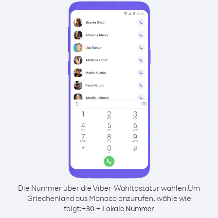
Die Nummer über die Viber-Wähltastatur wählen.
Um
Griechenland aus Monaco anzurufen, wähle wie
folgt:
+
+
30
Lokale Nummer