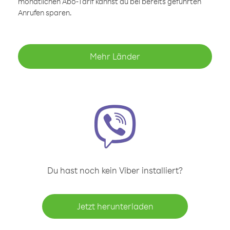
monatlichen Abo-Tarif kannst du bei bereits geführten
Anrufen sparen.
Mehr Länder
Du hast noch kein Viber installiert?
Jetzt herunterladen