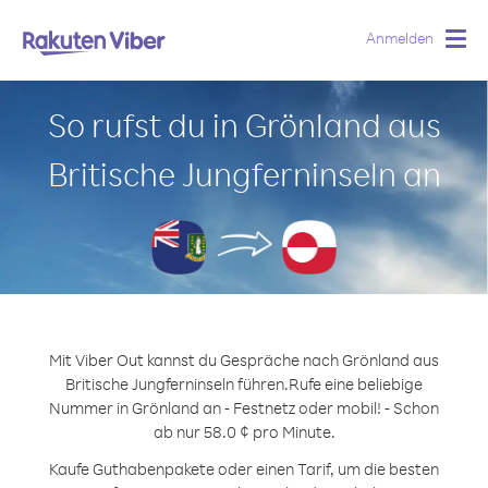
Anmelden
Togg
navig
So rufst du in Grönland aus
Britische Jungferninseln an
Mit Viber Out kannst du Gespräche nach Grönland aus
Britische Jungferninseln führen.
Rufe eine beliebige
Nummer in Grönland an - Festnetz oder mobil! - Schon
ab nur 58.0 ¢ pro Minute.
Kaufe Guthabenpakete oder einen Tarif, um die besten