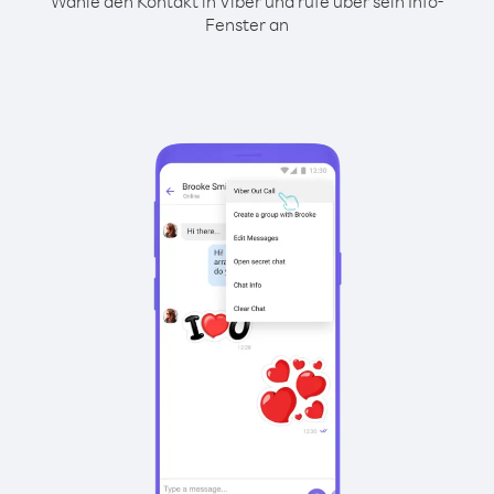
Wähle den Kontakt in Viber und rufe über sein Info-
Fenster an