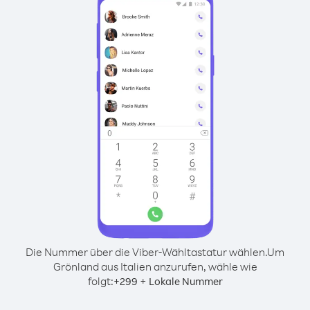
Die Nummer über die Viber-Wähltastatur wählen.
Um
Grönland aus Italien anzurufen, wähle wie
folgt:
+
+
299
Lokale Nummer