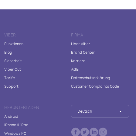
VIBER
FIRMA
Funktionen
Über Viber
Blog
Brand Center
Sicherheit
Karriere
Viber Out
AGB
Tarife
Datenschutzerklärung
Support
Customer Complaints Code
HERUNTERLADEN
Deutsch
Android
iPhone & iPad
Windows PC