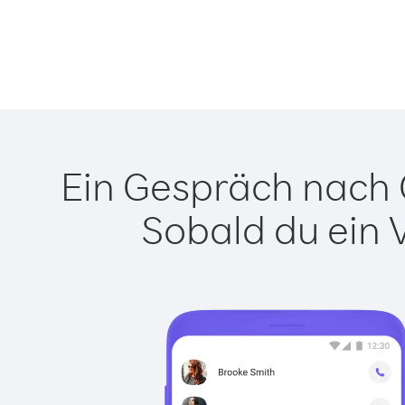
Ein Gespräch nach G
Sobald du ein 