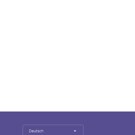
Deutsch