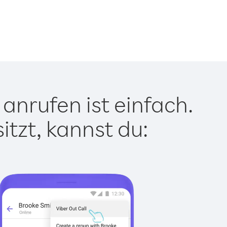
anrufen ist einfach.
tzt, kannst du: