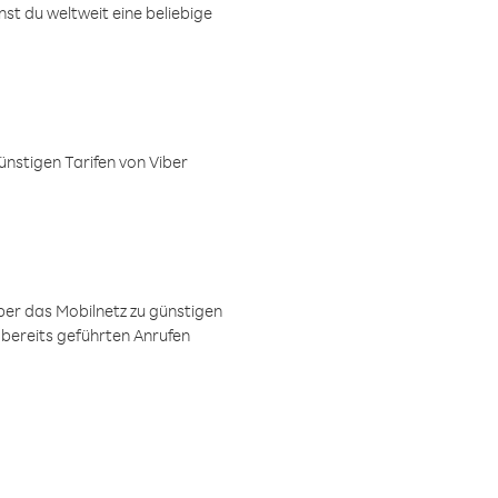
t du weltweit eine beliebige
ünstigen Tarifen von Viber
ber das Mobilnetz zu günstigen
 bereits geführten Anrufen