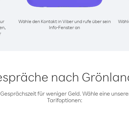
ur
Wähle den Kontakt in Viber und rufe über sein
Wähle
en,
Info-Fenster an
r
Gespräche nach Grönlan
 Gesprächszeit für weniger Geld. Wähle eine unserer
Tarifoptionen: