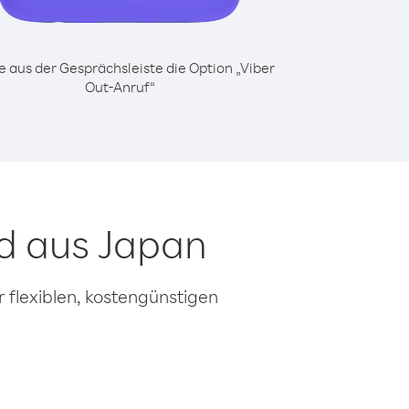
 aus der Gesprächsleiste die Option „Viber
Out-Anruf“
d aus Japan
 flexiblen, kostengünstigen