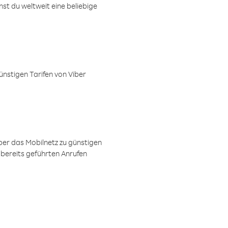
t du weltweit eine beliebige
ünstigen Tarifen von Viber
ber das Mobilnetz zu günstigen
 bereits geführten Anrufen