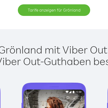
Tarife anzeigen für Grönland
rönland mit Viber Out 
Viber Out-Guthaben besi