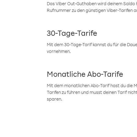
Das Viber Out-Guthaben wird deinem Saldo h
Rufnummer zu den günstigen Viber-Tarifen a
30-Tage-Tarife
Mit dem 30-Tage-Tarif kannst du für die Dau
vornehmen.
Monatliche Abo-Tarife
Mit dem monatlichen Abo-Tarif hast du die M
Tarifen zu führen und musst deinen Tarif nic
sparen.