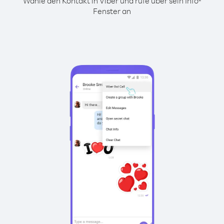
Wähle den Kontakt in Viber und rufe über sein Info-
Fenster an