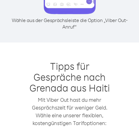
Wähle aus der Gesprächsleiste die Option „Viber Out-
Anruf“
Tipps für
Gespräche nach
Grenada aus Haiti
Mit Viber Out hast du mehr
Gesprächszeit für weniger Geld.
Wähle eine unserer flexiblen,
kostengünstigen Tarifoptionen: