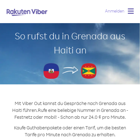
Anmelden
Togg
navig
So rufst du in Grenada aus
Haiti an
Mit Viber Out kannst du Gespräche nach Grenada aus
Haiti führen.
Rufe eine beliebige Nummer in Grenada an -
Festnetz oder mobil! - Schon ab nur 24.0 ¢ pro Minute.
Kaufe Guthabenpakete oder einen Tarif, um die besten
Tarife pro Minute nach Grenada zu erhalten.