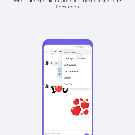
Wähle den Kontakt in Viber und rufe über sein Info-
Fenster an