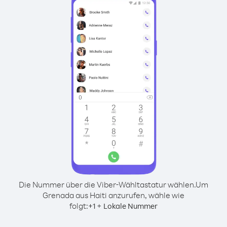
Die Nummer über die Viber-Wähltastatur wählen.
Um
Grenada aus Haiti anzurufen, wähle wie
folgt:
+
+
1
Lokale Nummer