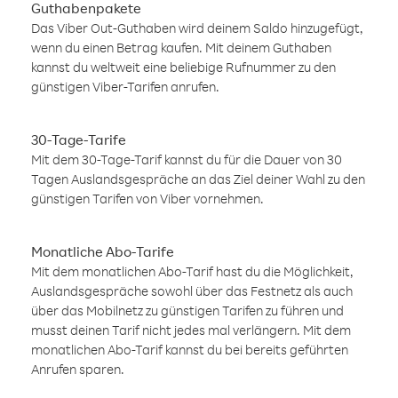
Guthabenpakete
Das Viber Out-Guthaben wird deinem Saldo hinzugefügt,
wenn du einen Betrag kaufen. Mit deinem Guthaben
kannst du weltweit eine beliebige Rufnummer zu den
günstigen Viber-Tarifen anrufen.
30-Tage-Tarife
Mit dem 30-Tage-Tarif kannst du für die Dauer von 30
Tagen Auslandsgespräche an das Ziel deiner Wahl zu den
günstigen Tarifen von Viber vornehmen.
Monatliche Abo-Tarife
Mit dem monatlichen Abo-Tarif hast du die Möglichkeit,
Auslandsgespräche sowohl über das Festnetz als auch
über das Mobilnetz zu günstigen Tarifen zu führen und
musst deinen Tarif nicht jedes mal verlängern. Mit dem
monatlichen Abo-Tarif kannst du bei bereits geführten
Anrufen sparen.