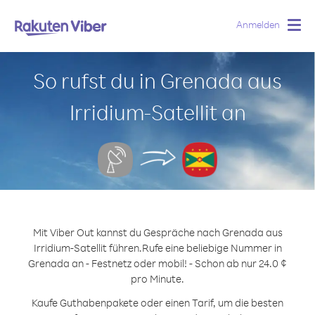
Anmelden
Togg
navig
So rufst du in Grenada aus
Irridium-Satellit an
Mit Viber Out kannst du Gespräche nach Grenada aus
Irridium-Satellit führen.
Rufe eine beliebige Nummer in
Grenada an - Festnetz oder mobil! - Schon ab nur 24.0 ¢
pro Minute.
Kaufe Guthabenpakete oder einen Tarif, um die besten