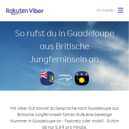
Anmelden
Togg
navig
So rufst du in Guadeloupe
aus Britische
Jungferninseln an
Mit Viber Out kannst du Gespräche nach Guadeloupe aus
Britische Jungferninseln führen.
Rufe eine beliebige
Nummer in Guadeloupe an - Festnetz oder mobil! - Schon
ab nur 5.9 ¢ pro Minute.