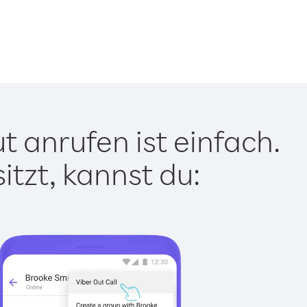
 anrufen ist einfach.
tzt, kannst du: