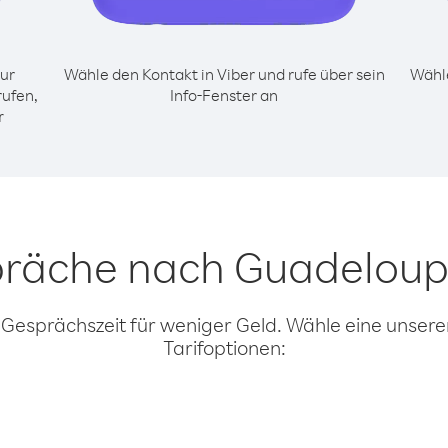
ur
Wähle den Kontakt in Viber und rufe über sein
Wähle
ufen,
Info-Fenster an
r
spräche nach Guadeloup
 Gesprächszeit für weniger Geld. Wähle eine unserer
Tarifoptionen: