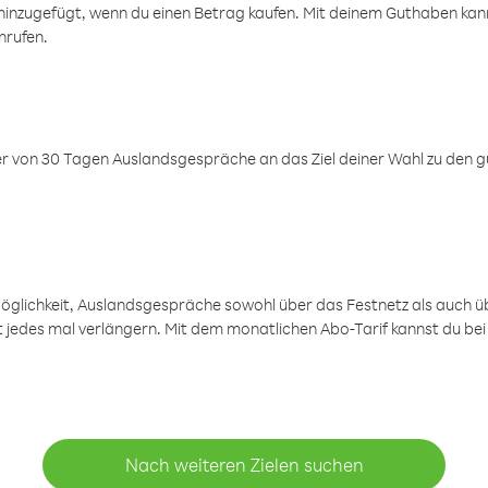
inzugefügt, wenn du einen Betrag kaufen. Mit deinem Guthaben kanns
nrufen.
er von 30 Tagen Auslandsgespräche an das Ziel deiner Wahl zu den g
öglichkeit, Auslandsgespräche sowohl über das Festnetz als auch ü
ht jedes mal verlängern. Mit dem monatlichen Abo-Tarif kannst du bei
Nach weiteren Zielen suchen