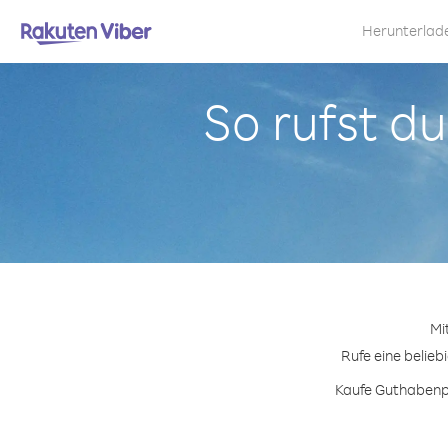
Herunterlad
So rufst d
Mi
Rufe eine belieb
Kaufe Guthabenpa