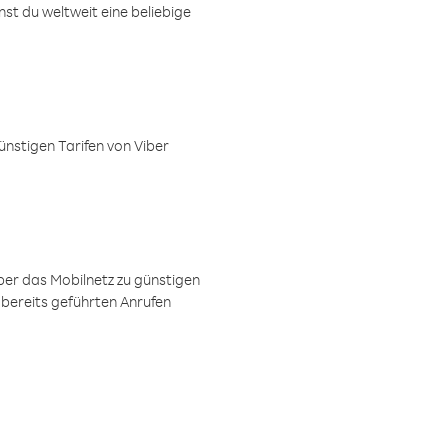
t du weltweit eine beliebige
ünstigen Tarifen von Viber
ber das Mobilnetz zu günstigen
 bereits geführten Anrufen