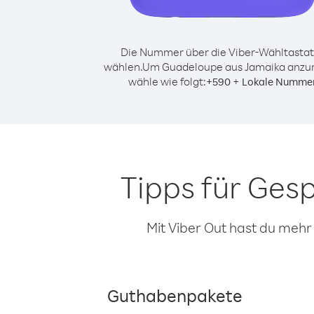
Die Nummer über die Viber-Wähltastat
wählen.
Um Guadeloupe aus Jamaika anzur
wähle wie folgt:
+
+
590
Lokale Numme
Tipps für Ge
Mit Viber Out hast du mehr
Guthabenpakete