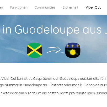
en
Funktionen
Communities
Sicherheit
Viber Out
u in Guadeloupe aus
t Viber Out kannst du Gespräche nach Guadeloupe aus Jamaika führ
ige Nummer in Guadeloupe an - Festnetz oder mobil! - Schon ab nur 
kete oder einen Tarif, um die besten Tarife pro Minute nach Guadel