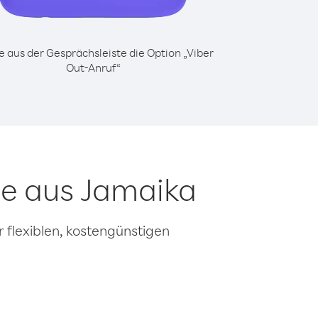
 aus der Gesprächsleiste die Option „Viber
Out-Anruf“
e aus Jamaika
 flexiblen, kostengünstigen