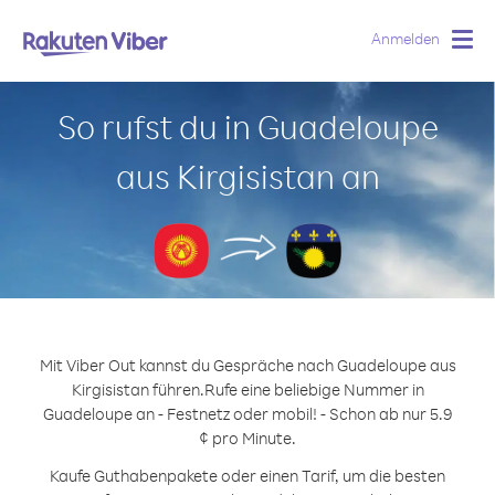
Anmelden
Togg
navig
So rufst du in Guadeloupe
aus Kirgisistan an
Mit Viber Out kannst du Gespräche nach Guadeloupe aus
Kirgisistan führen.
Rufe eine beliebige Nummer in
Guadeloupe an - Festnetz oder mobil! - Schon ab nur 5.9
¢ pro Minute.
Kaufe Guthabenpakete oder einen Tarif, um die besten