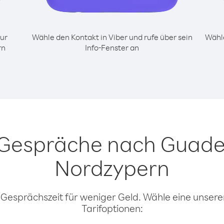
ur
Wähle den Kontakt in Viber und rufe über sein
Wähle
rn
Info-Fenster an
r Gespräche nach Guade
Nordzypern
 Gesprächszeit für weniger Geld. Wähle eine unserer
Tarifoptionen: