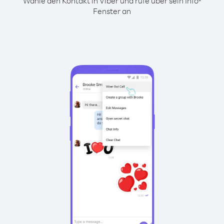
Wähle den Kontakt in Viber und rufe über sein Info-
Fenster an