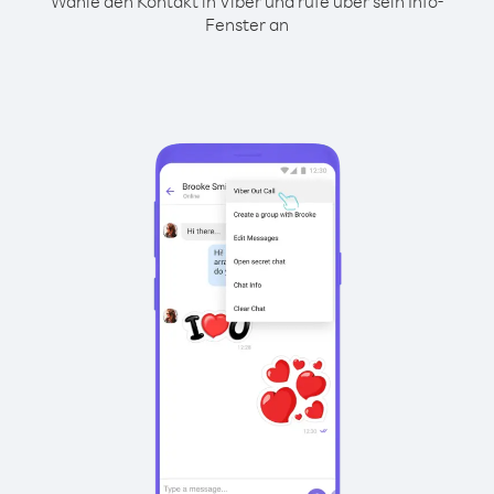
Wähle den Kontakt in Viber und rufe über sein Info-
Fenster an