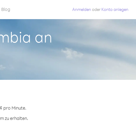
Blog
Anmelden
oder
Konto anlegen
ambia an
 ¢ pro Minute.
m zu erhalten.