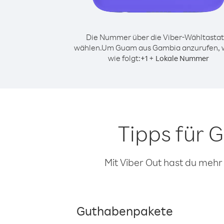
Die Nummer über die Viber-Wähltastat
wählen.
Um Guam aus Gambia anzurufen, 
wie folgt:
+
+
1
Lokale Nummer
Tipps für
Mit Viber Out hast du mehr
Guthabenpakete