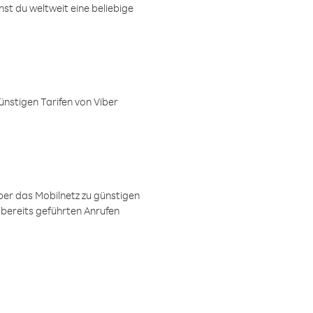
t du weltweit eine beliebige
ünstigen Tarifen von Viber
ber das Mobilnetz zu günstigen
 bereits geführten Anrufen