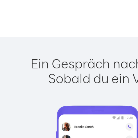
Ein Gespräch nach
Sobald du ein 