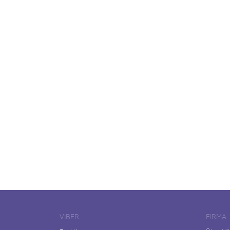
VIBER
FIRMA