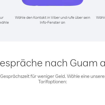
ur
Wähle den Kontakt in Viber und rufe über sein
Wähle
wähle
Info-Fenster an
 Gespräche nach Guam 
 Gesprächszeit für weniger Geld. Wähle eine unserer
Tarifoptionen: