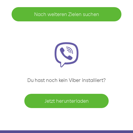
Nach weiteren Zielen suchen
Du hast noch kein Viber installiert?
Jetzt herunterladen