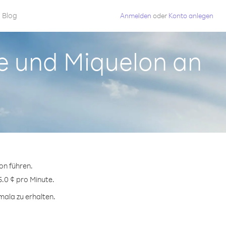
Blog
Anmelden
oder
Konto anlegen
re und Miquelon an
on führen.
5.0 ¢ pro Minute.
mala zu erhalten.