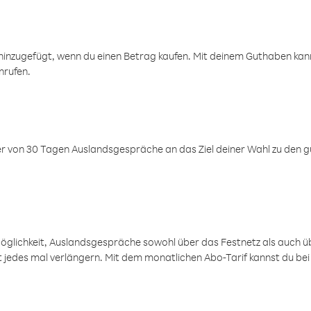
inzugefügt, wenn du einen Betrag kaufen. Mit deinem Guthaben kanns
nrufen.
er von 30 Tagen Auslandsgespräche an das Ziel deiner Wahl zu den g
öglichkeit, Auslandsgespräche sowohl über das Festnetz als auch ü
ht jedes mal verlängern. Mit dem monatlichen Abo-Tarif kannst du bei