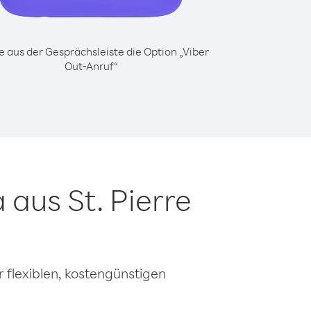
 aus der Gesprächsleiste die Option „Viber
Out-Anruf“
aus St. Pierre
 flexiblen, kostengünstigen