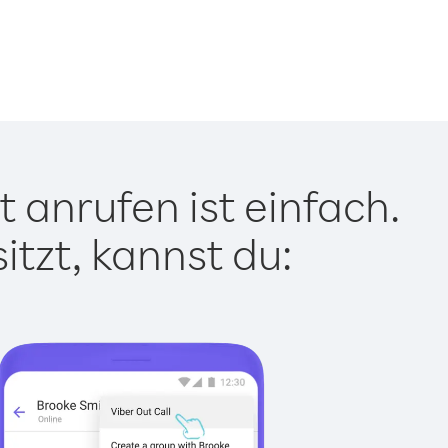
anrufen ist einfach.
tzt, kannst du: