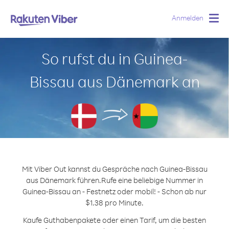
Anmelden
Togg
navig
So rufst du in Guinea-
Bissau aus Dänemark an
Mit Viber Out kannst du Gespräche nach Guinea-Bissau
aus Dänemark führen.
Rufe eine beliebige Nummer in
Guinea-Bissau an - Festnetz oder mobil! - Schon ab nur
$1.38 pro Minute.
Kaufe Guthabenpakete oder einen Tarif, um die besten