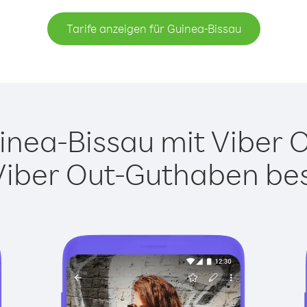
Tarife anzeigen für Guinea-Bissau
nea-Bissau mit Viber Ou
Viber Out-Guthaben besi