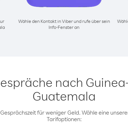
ur
Wähle den Kontakt in Viber und rufe über sein
Wähle
ala
Info-Fenster an
Gespräche nach Guinea
Guatemala
 Gesprächszeit für weniger Geld. Wähle eine unserer
Tarifoptionen: