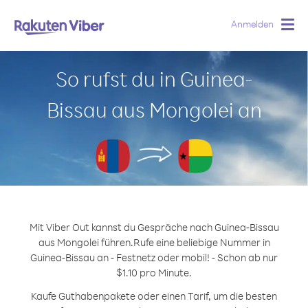
Anmelden
Togg
navig
So rufst du in Guinea-
Bissau aus Mongolei an
Mit Viber Out kannst du Gespräche nach Guinea-Bissau
aus Mongolei führen.
Rufe eine beliebige Nummer in
Guinea-Bissau an - Festnetz oder mobil! - Schon ab nur
$1.10 pro Minute.
Kaufe Guthabenpakete oder einen Tarif, um die besten