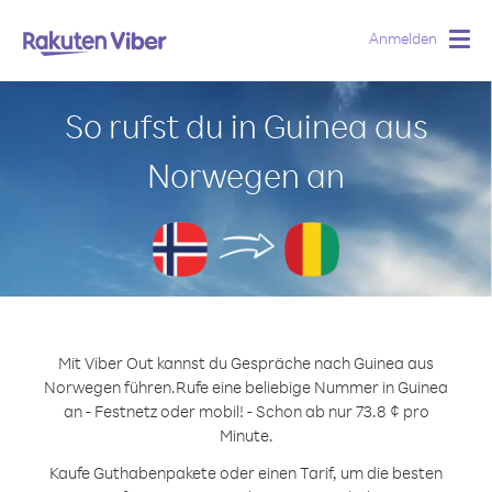
Anmelden
Togg
navig
So rufst du in Guinea aus
Norwegen an
Mit Viber Out kannst du Gespräche nach Guinea aus
Norwegen führen.
Rufe eine beliebige Nummer in Guinea
an - Festnetz oder mobil! - Schon ab nur 73.8 ¢ pro
Minute.
Kaufe Guthabenpakete oder einen Tarif, um die besten