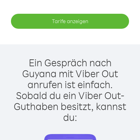
Tarife anzeigen
Ein Gespräch nach
Guyana mit Viber Out
anrufen ist einfach.
Sobald du ein Viber Out-
Guthaben besitzt, kannst
du: