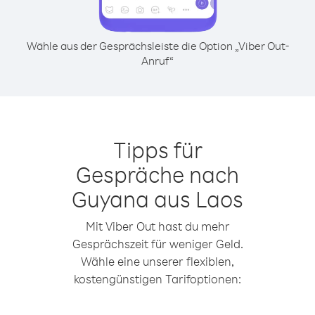
Wähle aus der Gesprächsleiste die Option „Viber Out-
Anruf“
Tipps für
Gespräche nach
Guyana aus Laos
Mit Viber Out hast du mehr
Gesprächszeit für weniger Geld.
Wähle eine unserer flexiblen,
kostengünstigen Tarifoptionen: