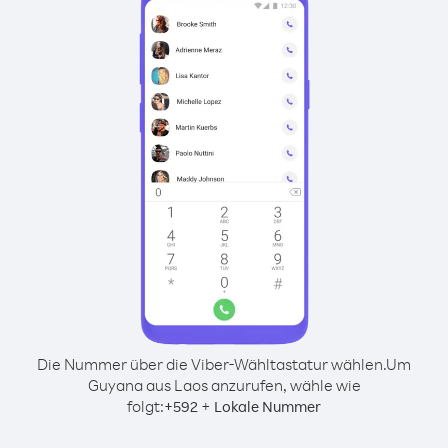
Die Nummer über die Viber-Wähltastatur wählen.
Um
Guyana aus Laos anzurufen, wähle wie
folgt:
+
+
592
Lokale Nummer