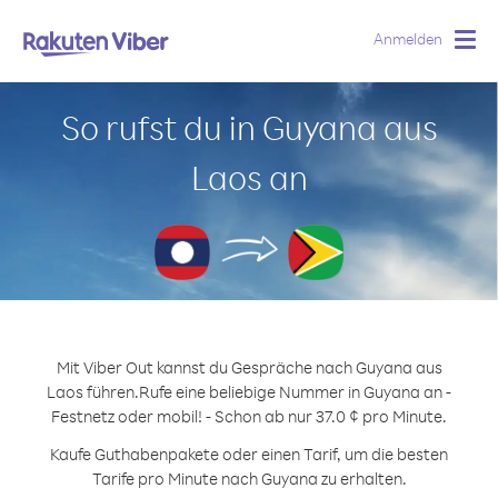
Anmelden
Togg
navig
So rufst du in Guyana aus
Laos an
Mit Viber Out kannst du Gespräche nach Guyana aus
Laos führen.
Rufe eine beliebige Nummer in Guyana an -
Festnetz oder mobil! - Schon ab nur 37.0 ¢ pro Minute.
Kaufe Guthabenpakete oder einen Tarif, um die besten
Tarife pro Minute nach Guyana zu erhalten.