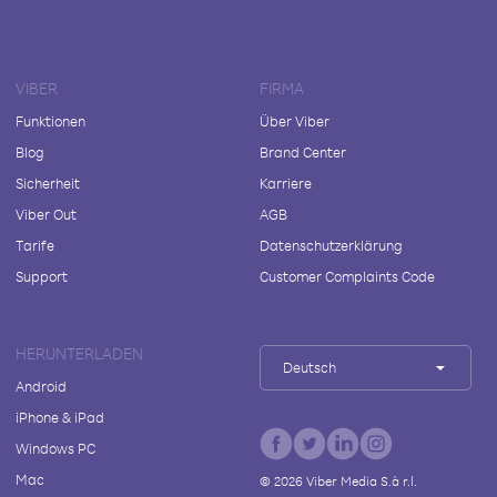
VIBER
FIRMA
Funktionen
Über Viber
Blog
Brand Center
Sicherheit
Karriere
Viber Out
AGB
Tarife
Datenschutzerklärung
Support
Customer Complaints Code
HERUNTERLADEN
Deutsch
Android
iPhone & iPad
Windows PC
Mac
©
2026
Viber Media S.à r.l.