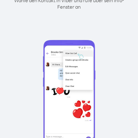
Wähle den Kontakt in Viber und rufe über sein Info-
Fenster an