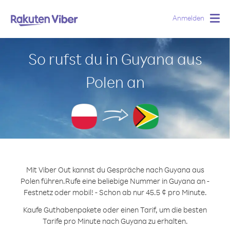
Anmelden
Togg
navig
So rufst du in Guyana aus
Polen an
Mit Viber Out kannst du Gespräche nach Guyana aus
Polen führen.
Rufe eine beliebige Nummer in Guyana an -
Festnetz oder mobil! - Schon ab nur 45.5 ¢ pro Minute.
Kaufe Guthabenpakete oder einen Tarif, um die besten
Tarife pro Minute nach Guyana zu erhalten.