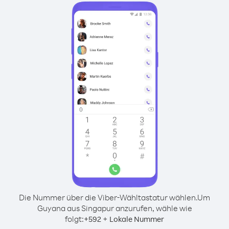
Die Nummer über die Viber-Wähltastatur wählen.
Um
Guyana aus Singapur anzurufen, wähle wie
folgt:
+
+
592
Lokale Nummer