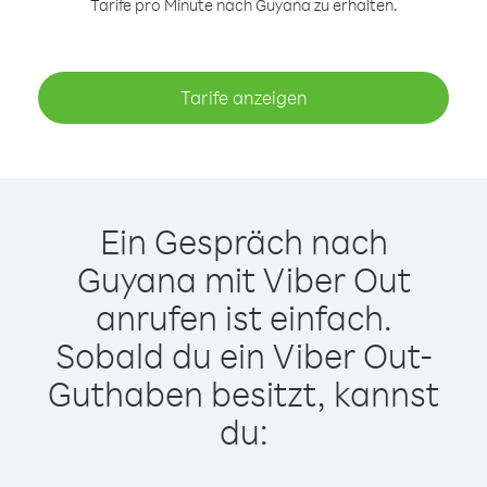
Tarife pro Minute nach Guyana zu erhalten.
Tarife anzeigen
Ein Gespräch nach
Guyana mit Viber Out
anrufen ist einfach.
Sobald du ein Viber Out-
Guthaben besitzt, kannst
du: