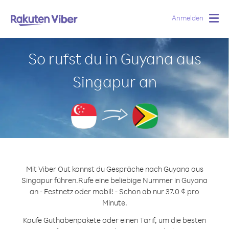
Anmelden
Togg
navig
So rufst du in Guyana aus
Singapur an
Mit Viber Out kannst du Gespräche nach Guyana aus
Singapur führen.
Rufe eine beliebige Nummer in Guyana
an - Festnetz oder mobil! - Schon ab nur 37.0 ¢ pro
Minute.
Kaufe Guthabenpakete oder einen Tarif, um die besten