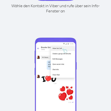
Wähle den Kontakt in Viber und rufe über sein Info-
Fenster an