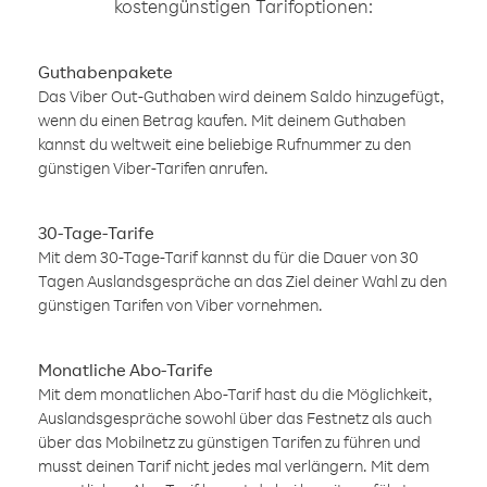
kostengünstigen Tarifoptionen:
Guthabenpakete
Das Viber Out-Guthaben wird deinem Saldo hinzugefügt,
wenn du einen Betrag kaufen. Mit deinem Guthaben
kannst du weltweit eine beliebige Rufnummer zu den
günstigen Viber-Tarifen anrufen.
30-Tage-Tarife
Mit dem 30-Tage-Tarif kannst du für die Dauer von 30
Tagen Auslandsgespräche an das Ziel deiner Wahl zu den
günstigen Tarifen von Viber vornehmen.
Monatliche Abo-Tarife
Mit dem monatlichen Abo-Tarif hast du die Möglichkeit,
Auslandsgespräche sowohl über das Festnetz als auch
über das Mobilnetz zu günstigen Tarifen zu führen und
musst deinen Tarif nicht jedes mal verlängern. Mit dem