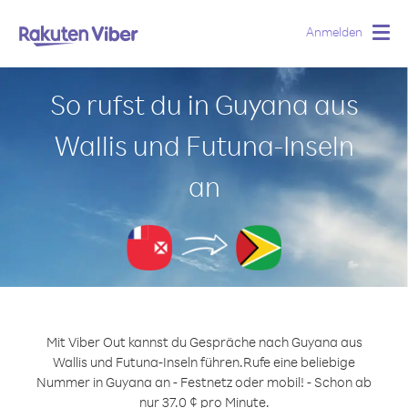
Anmelden
Togg
navig
So rufst du in Guyana aus
Wallis und Futuna-Inseln
an
Mit Viber Out kannst du Gespräche nach Guyana aus
Wallis und Futuna-Inseln führen.
Rufe eine beliebige
Nummer in Guyana an - Festnetz oder mobil! - Schon ab
nur 37.0 ¢ pro Minute.