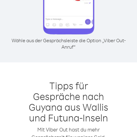
Wähle aus der Gesprächsleiste die Option „Viber Out-
Anruf“
Tipps für
Gespräche nach
Guyana aus Wallis
und Futuna-Inseln
Mit Viber Out hast du mehr