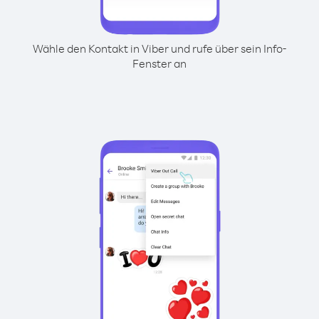
Wähle den Kontakt in Viber und rufe über sein Info-
Fenster an