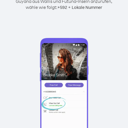
Guyana aus Wallis und Futuna-Inseln anzurufen,
wähle wie folgt:
+
+
592
Lokale Nummer