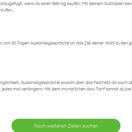
inzugefügt, wenn du einen Betrag kaufen. Mit deinem Guthaben kanns
nrufen.
er von 30 Tagen Auslandsgespräche an das Ziel deiner Wahl zu den g
öglichkeit, Auslandsgespräche sowohl über das Festnetz als auch ü
ht jedes mal verlängern. Mit dem monatlichen Abo-Tarif kannst du bei
Nach weiteren Zielen suchen