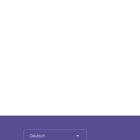
Deutsch