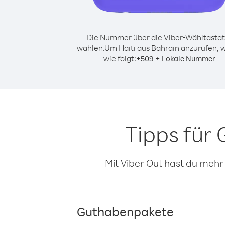
Die Nummer über die Viber-Wähltastat
wählen.
Um Haiti aus Bahrain anzurufen, 
wie folgt:
+
+
509
Lokale Nummer
Tipps für
Mit Viber Out hast du mehr
Guthabenpakete