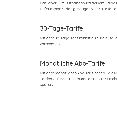
Das Viber Out-Guthaben wird deinem Saldo h
Rufnummer zu den günstigen Viber-Tarifen a
30-Tage-Tarife
Mit dem 30-Tage-Tarif kannst du für die Dau
vornehmen.
Monatliche Abo-Tarife
Mit dem monatlichen Abo-Tarif hast du die M
Tarifen zu führen und musst deinen Tarif nic
sparen.