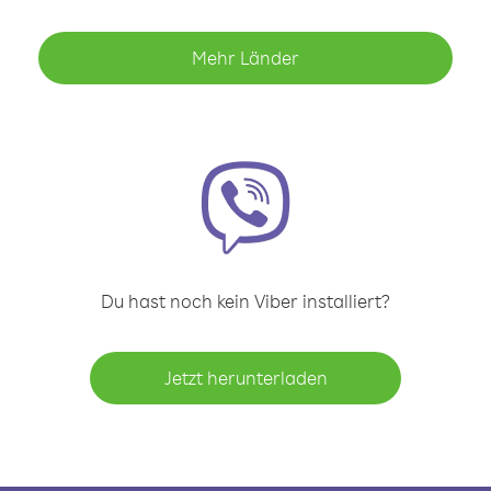
Mehr Länder
Du hast noch kein Viber installiert?
Jetzt herunterladen