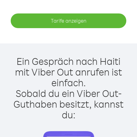
Tarife anzeigen
Ein Gespräch nach Haiti
mit Viber Out anrufen ist
einfach.
Sobald du ein Viber Out-
Guthaben besitzt, kannst
du: