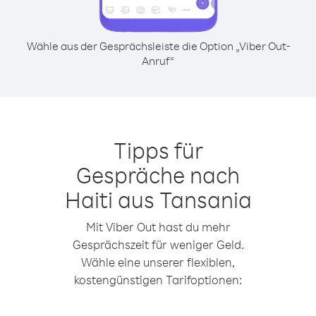
Wähle aus der Gesprächsleiste die Option „Viber Out-
Anruf“
Tipps für
Gespräche nach
Haiti aus Tansania
Mit Viber Out hast du mehr
Gesprächszeit für weniger Geld.
Wähle eine unserer flexiblen,
kostengünstigen Tarifoptionen: