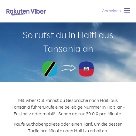
Anmelden
Togg
navig
So rufst du in Haiti aus
Tansania an
Mit Viber Out kannst du Gespräche nach Haiti aus
Tansania führen.
Rufe eine beliebige Nummer in Haiti an -
Festnetz oder mobil! - Schon ab nur 39.0 ¢ pro Minute.
Kaufe Guthabenpakete oder einen Tarif, um die besten
Tarife pro Minute nach Haiti zu erhalten.