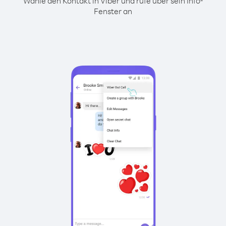
Wähle den Kontakt in Viber und rufe über sein Info-
Fenster an