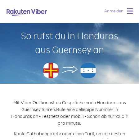
Anmelden
Togg
navig
So rufst du in Honduras
aus Guernsey an
Mit Viber Out kannst du Gespräche nach Honduras aus
Guernsey führen.
Rufe eine beliebige Nummer in
Honduras an - Festnetz oder mobil! - Schon ab nur 22.0 ¢
pro Minute.
Kaufe Guthabenpakete oder einen Tarif, um die besten