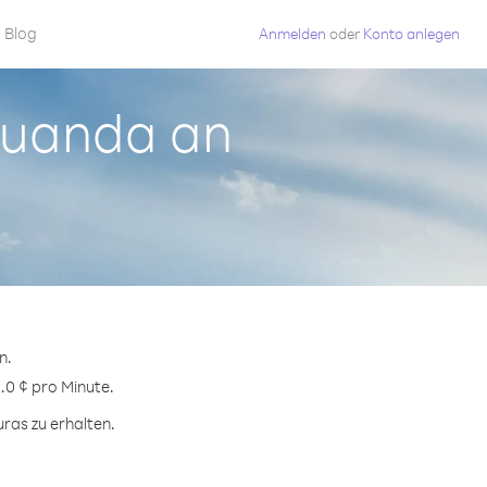
Blog
Anmelden
oder
Konto anlegen
 Ruanda an
n.
.0 ¢ pro Minute.
ras zu erhalten.