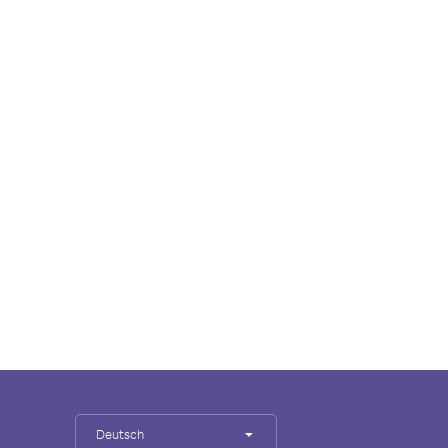
Deutsch