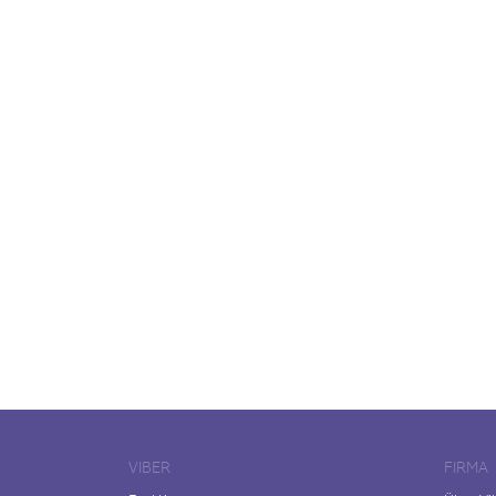
VIBER
FIRMA