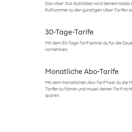
Das Viber Out-Guthaben wird deinem Saldo h
Rufnummer zu den günstigen Viber-Tarifen a
30-Tage-Tarife
Mit dem 30-Tage-Tarif kannst du für die Dau
vornehmen.
Monatliche Abo-Tarife
Mit dem monatlichen Abo-Tarif hast du die M
Tarifen zu führen und musst deinen Tarif nic
sparen.