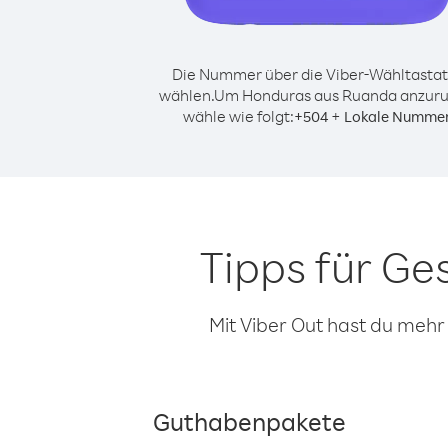
Die Nummer über die Viber-Wähltastat
wählen.
Um Honduras aus Ruanda anzuru
wähle wie folgt:
+
+
504
Lokale Numme
Tipps für G
Mit Viber Out hast du mehr
Guthabenpakete