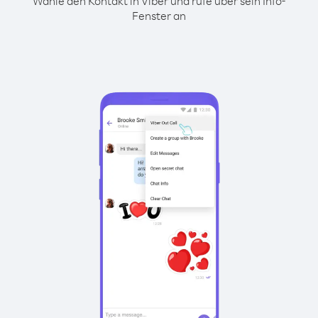
Wähle den Kontakt in Viber und rufe über sein Info-
Fenster an