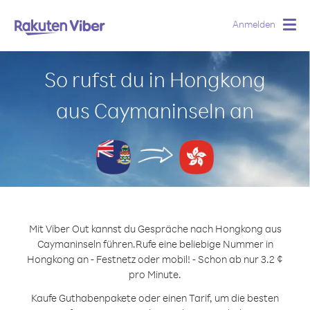
Anmelden
Togg
navig
So rufst du in Hongkong
aus Caymaninseln an
Mit Viber Out kannst du Gespräche nach Hongkong aus
Caymaninseln führen.
Rufe eine beliebige Nummer in
Hongkong an - Festnetz oder mobil! - Schon ab nur 3.2 ¢
pro Minute.
Kaufe Guthabenpakete oder einen Tarif, um die besten