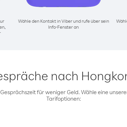
ur
Wähle den Kontakt in Viber und rufe über sein
Wähle
en,
Info-Fenster an
r
Gespräche nach Hongkon
 Gesprächszeit für weniger Geld. Wähle eine unserer
Tarifoptionen: