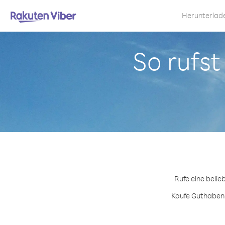
Herunterlad
So rufst
Rufe eine belie
Kaufe Guthabenp