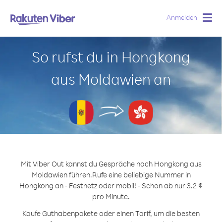
Anmelden
Togg
navig
So rufst du in Hongkong
aus Moldawien an
Mit Viber Out kannst du Gespräche nach Hongkong aus
Moldawien führen.
Rufe eine beliebige Nummer in
Hongkong an - Festnetz oder mobil! - Schon ab nur 3.2 ¢
pro Minute.
Kaufe Guthabenpakete oder einen Tarif, um die besten