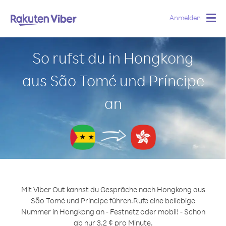
Anmelden
Togg
navig
So rufst du in Hongkong
aus São Tomé und Príncipe
an
Mit Viber Out kannst du Gespräche nach Hongkong aus
São Tomé und Príncipe führen.
Rufe eine beliebige
Nummer in Hongkong an - Festnetz oder mobil! - Schon
ab nur 3.2 ¢ pro Minute.