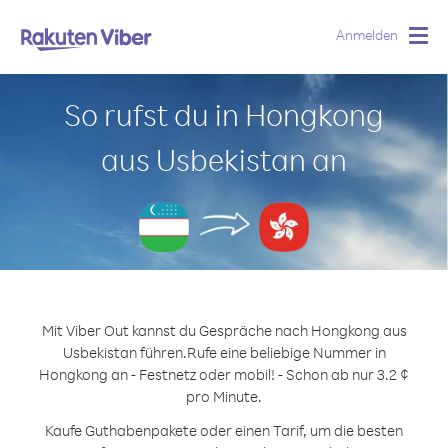
Anmelden
Togg
navig
So rufst du in Hongkong
aus Usbekistan an
Mit Viber Out kannst du Gespräche nach Hongkong aus
Usbekistan führen.
Rufe eine beliebige Nummer in
Hongkong an - Festnetz oder mobil! - Schon ab nur 3.2 ¢
pro Minute.
Kaufe Guthabenpakete oder einen Tarif, um die besten