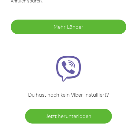
Anrufen sparen.
Mehr Länder
Du hast noch kein Viber installiert?
Jetzt herunterladen