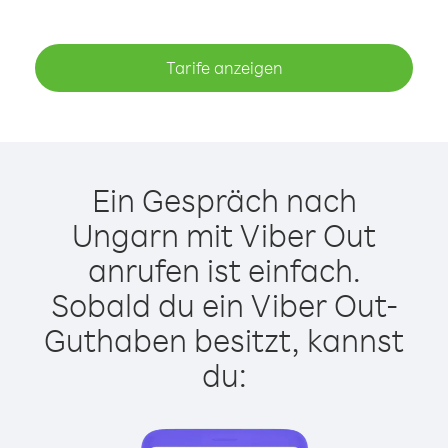
Tarife anzeigen
Ein Gespräch nach
Ungarn mit Viber Out
anrufen ist einfach.
Sobald du ein Viber Out-
Guthaben besitzt, kannst
du: