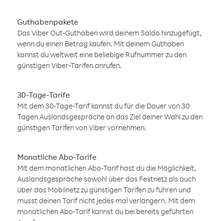
Guthabenpakete
Das Viber Out-Guthaben wird deinem Saldo hinzugefügt,
wenn du einen Betrag kaufen. Mit deinem Guthaben
kannst du weltweit eine beliebige Rufnummer zu den
günstigen Viber-Tarifen anrufen.
30-Tage-Tarife
Mit dem 30-Tage-Tarif kannst du für die Dauer von 30
Tagen Auslandsgespräche an das Ziel deiner Wahl zu den
günstigen Tarifen von Viber vornehmen.
Monatliche Abo-Tarife
Mit dem monatlichen Abo-Tarif hast du die Möglichkeit,
Auslandsgespräche sowohl über das Festnetz als auch
über das Mobilnetz zu günstigen Tarifen zu führen und
musst deinen Tarif nicht jedes mal verlängern. Mit dem
monatlichen Abo-Tarif kannst du bei bereits geführten