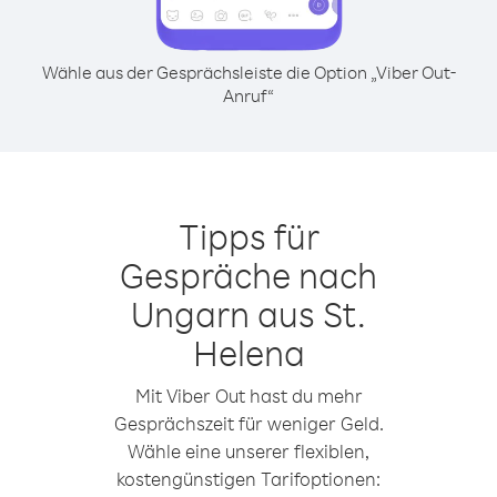
Wähle aus der Gesprächsleiste die Option „Viber Out-
Anruf“
Tipps für
Gespräche nach
Ungarn aus St.
Helena
Mit Viber Out hast du mehr
Gesprächszeit für weniger Geld.
Wähle eine unserer flexiblen,
kostengünstigen Tarifoptionen: