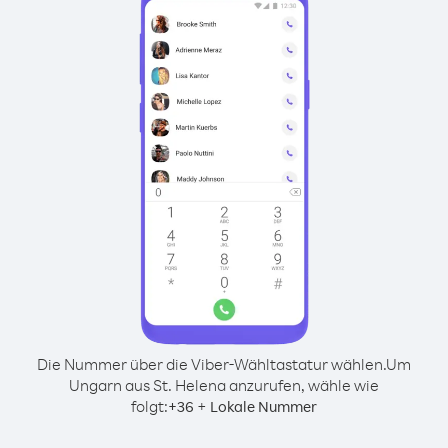
Die Nummer über die Viber-Wähltastatur wählen.
Um
Ungarn aus St. Helena anzurufen, wähle wie
folgt:
+
+
36
Lokale Nummer