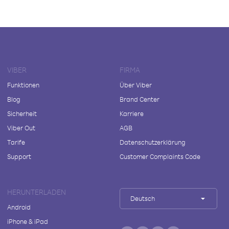
VIBER
FIRMA
Funktionen
Über Viber
Blog
Brand Center
Sicherheit
Karriere
Viber Out
AGB
Tarife
Datenschutzerklärung
Support
Customer Complaints Code
HERUNTERLADEN
Deutsch
Android
iPhone & iPad