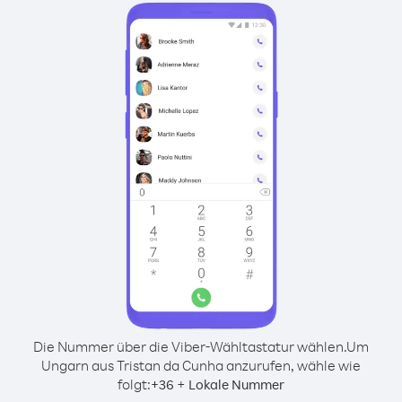
Die Nummer über die Viber-Wähltastatur wählen.
Um
Ungarn aus Tristan da Cunha anzurufen, wähle wie
folgt:
+
+
36
Lokale Nummer