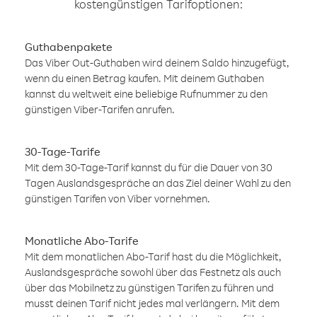
kostengünstigen Tarifoptionen:
Guthabenpakete
Das Viber Out-Guthaben wird deinem Saldo hinzugefügt,
wenn du einen Betrag kaufen. Mit deinem Guthaben
kannst du weltweit eine beliebige Rufnummer zu den
günstigen Viber-Tarifen anrufen.
30-Tage-Tarife
Mit dem 30-Tage-Tarif kannst du für die Dauer von 30
Tagen Auslandsgespräche an das Ziel deiner Wahl zu den
günstigen Tarifen von Viber vornehmen.
Monatliche Abo-Tarife
Mit dem monatlichen Abo-Tarif hast du die Möglichkeit,
Auslandsgespräche sowohl über das Festnetz als auch
über das Mobilnetz zu günstigen Tarifen zu führen und
musst deinen Tarif nicht jedes mal verlängern. Mit dem