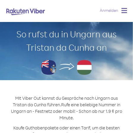
Anmelden
Togg
navig
So rufst du in Ungarn aus
Tristan da Cunha an
Mit Viber Out kannst du Gespräche nach Ungarn aus
Tristan da Cunha führen.
Rufe eine beliebige Nummer in
Ungarn an - Festnetz oder mobil! - Schon ab nur 1.9 ¢ pro
Minute.
Kaufe Guthabenpakete oder einen Tarif, um die besten