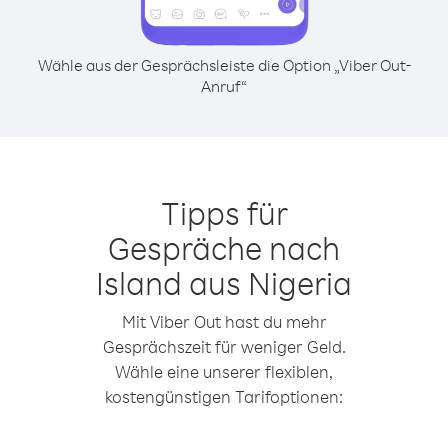
Wähle aus der Gesprächsleiste die Option „Viber Out-
Anruf“
Tipps für
Gespräche nach
Island aus Nigeria
Mit Viber Out hast du mehr
Gesprächszeit für weniger Geld.
Wähle eine unserer flexiblen,
kostengünstigen Tarifoptionen: