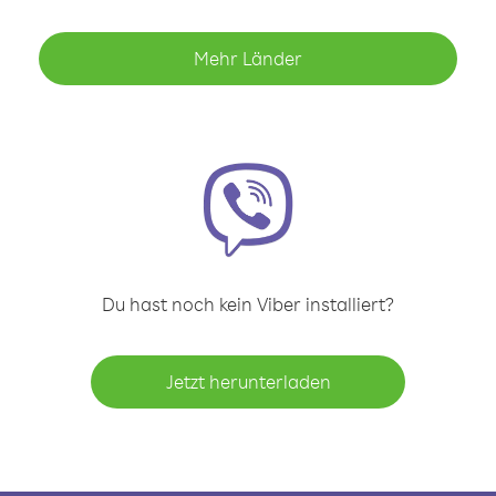
Mehr Länder
Du hast noch kein Viber installiert?
Jetzt herunterladen