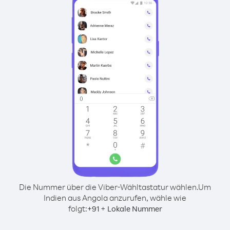
Die Nummer über die Viber-Wähltastatur wählen.
Um
Indien aus Angola anzurufen, wähle wie
folgt:
+
+
91
Lokale Nummer