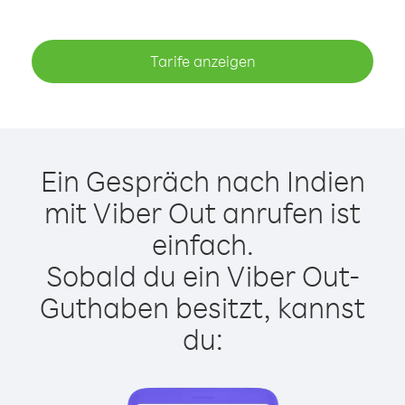
Tarife anzeigen
Ein Gespräch nach Indien
mit Viber Out anrufen ist
einfach.
Sobald du ein Viber Out-
Guthaben besitzt, kannst
du: