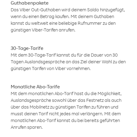
Guthabenpakete
Das Viber Out-Guthaben wird deinem Saldo hinzugefügt,
wenn du einen Betrag kaufen. Mit deinem Guthaben
kannst du weltweit eine beliebige Rufnummer zu den
günstigen Viber-Tarifen anrufen.
30-Tage-Tarife
Mit dem 30-Tage-Tarif kannst du für die Dauer von 30
Tagen Auslandsgespräche an das Ziel deiner Wahl zu den
günstigen Tarifen von Viber vornehmen.
Monatliche Abo-Tarife
Mit dem monatlichen Abo-Tarif hast du die Möglichkeit,
Auslandsgespräche sowohl über das Festnetz als auch
über das Mobilnetz zu günstigen Tarifen zu führen und
musst deinen Tarif nicht jedes mal verlängern. Mit dem
monatlichen Abo-Tarif kannst du bei bereits geführten
Anrufen sparen.