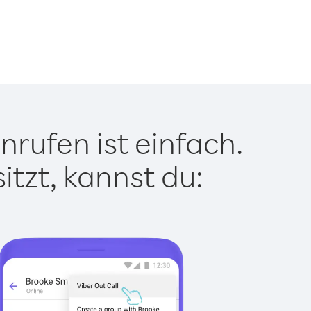
rufen ist einfach.
tzt, kannst du: