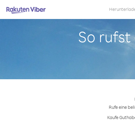
Herunterlad
So rufst
Rufe eine bel
Kaufe Guthabe