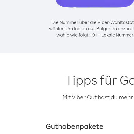
Die Nummer über die Viber-Wähltastat
wählen.
Um Indien aus Bulgarien anzuruf
wähle wie folgt:
+
+
91
Lokale Nummer
Tipps für G
Mit Viber Out hast du mehr
Guthabenpakete