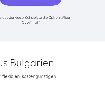
 aus der Gesprächsleiste die Option „Viber
Out-Anruf“
us Bulgarien
 flexiblen, kostengünstigen