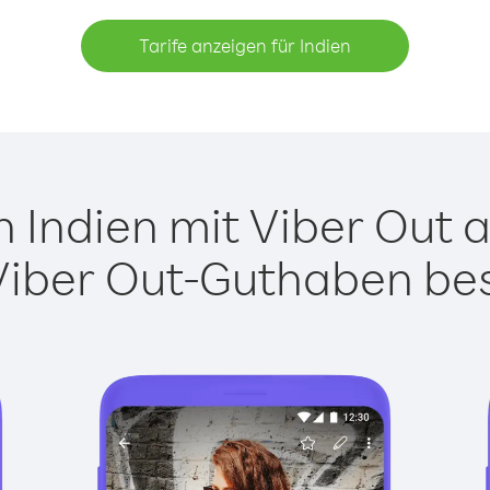
Tarife anzeigen für Indien
 Indien mit Viber Out an
Viber Out-Guthaben besi