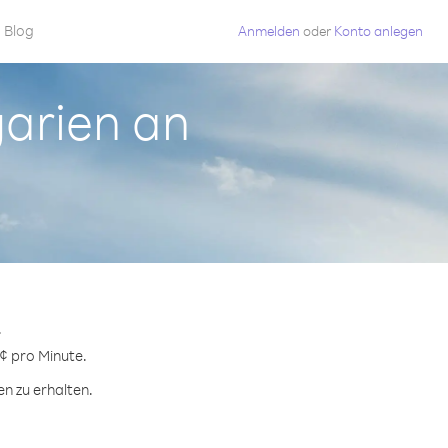
Blog
Anmelden
oder
Konto anlegen
garien an
.
 ¢ pro Minute.
n zu erhalten.