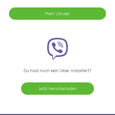
Mehr Länder
Du hast noch kein Viber installiert?
Jetzt herunterladen