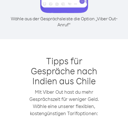
Wähle aus der Gesprächsleiste die Option „Viber Out-
Anruf“
Tipps für
Gespräche nach
Indien aus Chile
Mit Viber Out hast du mehr
Gesprächszeit für weniger Geld.
Wähle eine unserer flexiblen,
kostengünstigen Tarifoptionen: