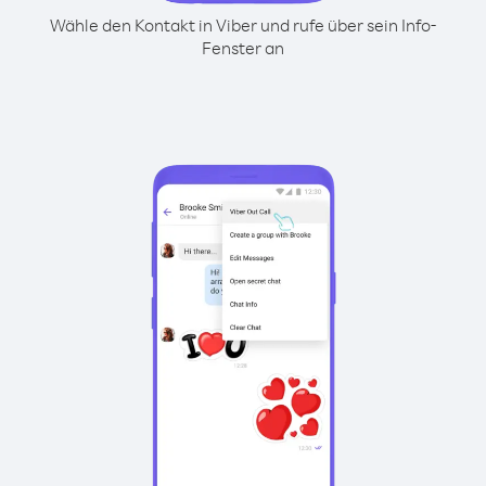
Wähle den Kontakt in Viber und rufe über sein Info-
Fenster an