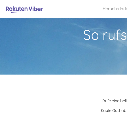
Herunterlad
So rufs
Rufe eine bel
Kaufe Guthabe