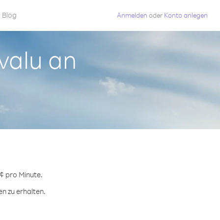
Blog
Anmelden
oder
Konto anlegen
uvalu an
 ¢ pro Minute.
n zu erhalten.