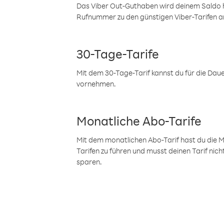
Das Viber Out-Guthaben wird deinem Saldo h
Rufnummer zu den günstigen Viber-Tarifen a
30-Tage-Tarife
Mit dem 30-Tage-Tarif kannst du für die Dau
vornehmen.
Monatliche Abo-Tarife
Mit dem monatlichen Abo-Tarif hast du die M
Tarifen zu führen und musst deinen Tarif nic
sparen.