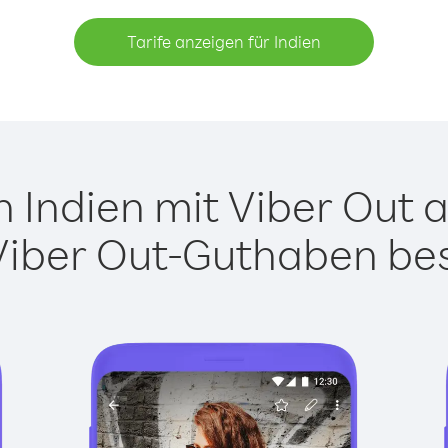
Tarife anzeigen für Indien
 Indien mit Viber Out an
Viber Out-Guthaben besi