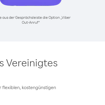
 aus der Gesprächsleiste die Option „Viber
Out-Anruf“
s Vereinigtes
 flexiblen, kostengünstigen