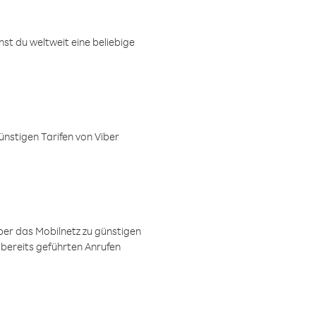
t du weltweit eine beliebige
ünstigen Tarifen von Viber
ber das Mobilnetz zu günstigen
 bereits geführten Anrufen