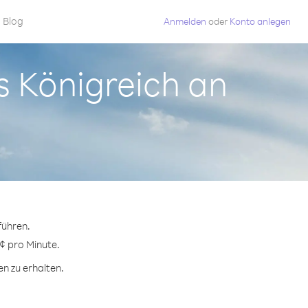
Blog
Anmelden
oder
Konto anlegen
es Königreich an
führen.
 ¢ pro Minute.
n zu erhalten.