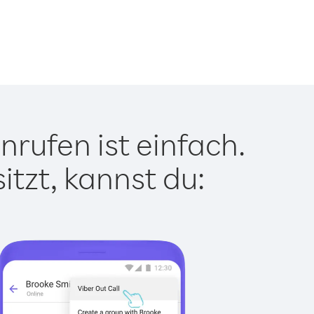
rufen ist einfach.
tzt, kannst du: