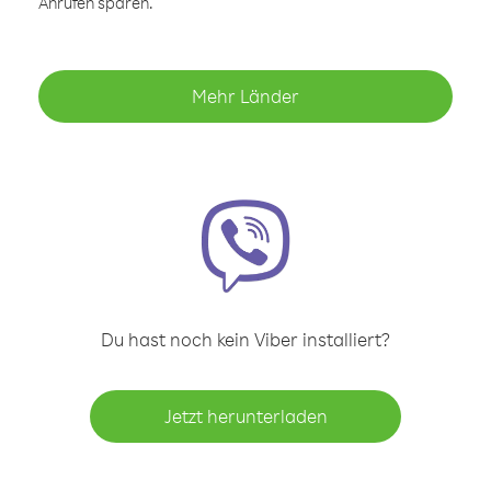
Anrufen sparen.
Mehr Länder
Du hast noch kein Viber installiert?
Jetzt herunterladen