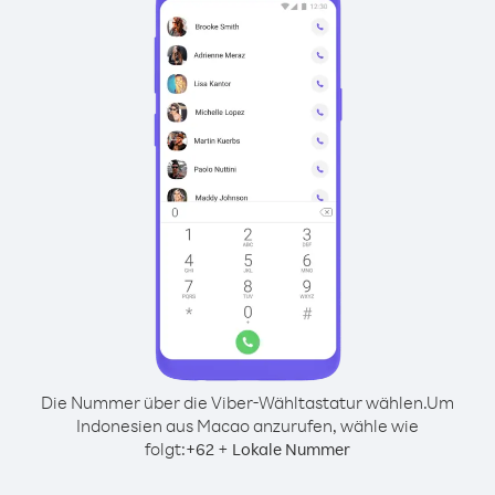
Die Nummer über die Viber-Wähltastatur wählen.
Um
Indonesien aus Macao anzurufen, wähle wie
folgt:
+
+
62
Lokale Nummer