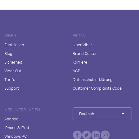
VIBER
FIRMA
Funktionen
Über Viber
Blog
Brand Center
Sicherheit
Karriere
Viber Out
AGB
Tarife
Datenschutzerklärung
Support
Customer Complaints Code
HERUNTERLADEN
Deutsch
Android
iPhone & iPad
Windows PC