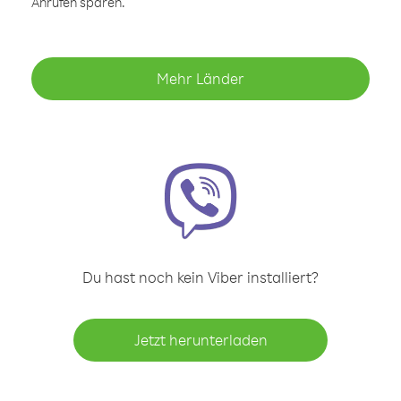
Anrufen sparen.
Mehr Länder
Du hast noch kein Viber installiert?
Jetzt herunterladen