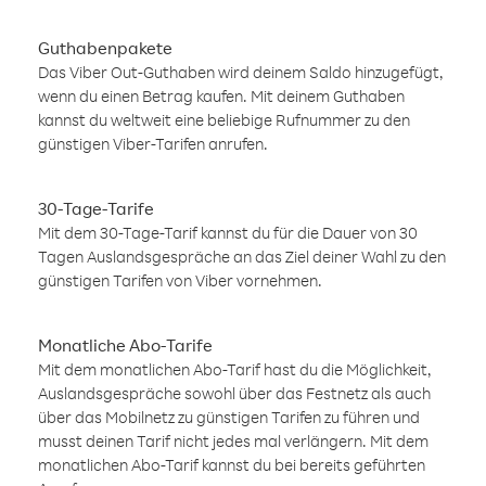
Guthabenpakete
Das Viber Out-Guthaben wird deinem Saldo hinzugefügt,
wenn du einen Betrag kaufen. Mit deinem Guthaben
kannst du weltweit eine beliebige Rufnummer zu den
günstigen Viber-Tarifen anrufen.
30-Tage-Tarife
Mit dem 30-Tage-Tarif kannst du für die Dauer von 30
Tagen Auslandsgespräche an das Ziel deiner Wahl zu den
günstigen Tarifen von Viber vornehmen.
Monatliche Abo-Tarife
Mit dem monatlichen Abo-Tarif hast du die Möglichkeit,
Auslandsgespräche sowohl über das Festnetz als auch
über das Mobilnetz zu günstigen Tarifen zu führen und
musst deinen Tarif nicht jedes mal verlängern. Mit dem
monatlichen Abo-Tarif kannst du bei bereits geführten