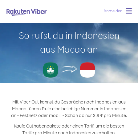
Anmelden
Togg
navig
So rufst du in Indonesien
aus Macao an
Mit Viber Out kannst du Gespräche nach Indonesien aus
Macao führen.
Rufe eine beliebige Nummer in Indonesien
an - Festnetz oder mobil! - Schon ab nur 3.9 ¢ pro Minute.
Kaufe Guthabenpakete oder einen Tarif, um die besten
Tarife pro Minute nach Indonesien zu erhalten.