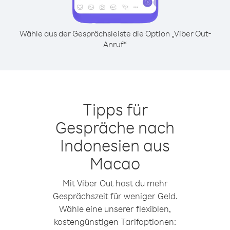
Wähle aus der Gesprächsleiste die Option „Viber Out-
Anruf“
Tipps für
Gespräche nach
Indonesien aus
Macao
Mit Viber Out hast du mehr
Gesprächszeit für weniger Geld.
Wähle eine unserer flexiblen,
kostengünstigen Tarifoptionen: